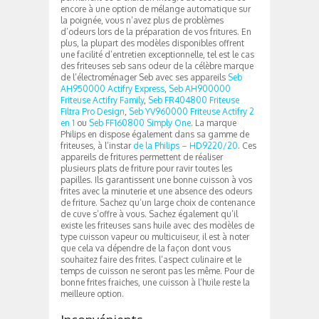
encore à une option de mélange automatique sur
la poignée, vous n’avez plus de problèmes
d’odeurs lors de la préparation de vos fritures. En
plus, la plupart des modèles disponibles offrent
une facilité d’entretien exceptionnelle, tel est le cas
des friteuses seb sans odeur de la célèbre marque
de l’électroménager Seb avec ses appareils
Seb
AH950000 Actifry Express
,
Seb AH900000
Friteuse Actifry Family
,
Seb FR404800 Friteuse
Filtra Pro Design
,
Seb YV960000 Friteuse Actifry 2
en 1
ou
Seb FF160800 Simply One
. La marque
Philips en dispose également dans sa gamme de
friteuses, à l’instar
de la Philips – HD9220/20
. Ces
appareils de fritures permettent de réaliser
plusieurs plats de friture pour ravir toutes les
papilles. Ils garantissent une bonne cuisson à vos
frites avec la minuterie et une absence des odeurs
de friture. Sachez qu’un large choix de contenance
de cuve s’offre à vous. Sachez également qu’il
existe les friteuses sans huile avec des modèles de
type cuisson vapeur ou multicuiseur, il est à noter
que cela va dépendre de la façon dont vous
souhaitez faire des frites. l’aspect culinaire et le
temps de cuisson ne seront pas les même. Pour de
bonne frites fraiches, une cuisson à l’huile reste la
meilleure option.