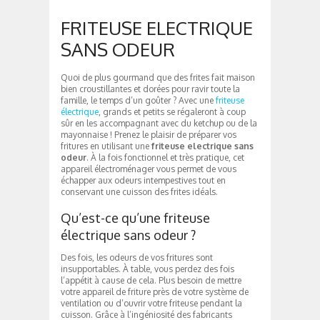
FRITEUSE ELECTRIQUE
SANS ODEUR
Quoi de plus gourmand que des frites fait maison
bien croustillantes et dorées pour ravir toute la
famille, le temps d’un goûter ? Avec une
friteuse
électrique
, grands et petits se régaleront à coup
sûr en les accompagnant avec du ketchup ou de la
mayonnaise ! Prenez le plaisir de préparer vos
fritures en utilisant une
friteuse electrique sans
odeur
. À la fois fonctionnel et très pratique, cet
appareil électroménager vous permet de vous
échapper aux odeurs intempestives tout en
conservant une cuisson des frites idéals.
Qu’est-ce qu’une friteuse
électrique sans odeur ?
Des fois, les odeurs de vos fritures sont
insupportables. À table, vous perdez des fois
l’appétit à cause de cela. Plus besoin de mettre
votre appareil de friture près de votre système de
ventilation ou d’ouvrir votre friteuse pendant la
cuisson. Grâce à l’ingéniosité des fabricants