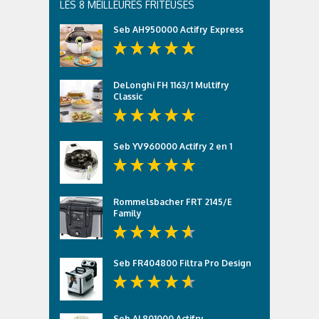
LES 8 MEILLEURES FRITEUSES
Seb AH950000 Actifry Express
DeLonghi FH 1163/1 Multifry
Classic
Seb YV960000 Actifry 2 en 1
Rommelsbacher FRT 2145/E
Family
Seb FR404800 Filtra Pro Design
Seb AL801000 Actifry