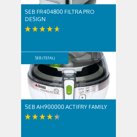
SEB FR404800 FILTRA PRO
DESIGN
SEB (TEFAL)
SEB AH900000 ACTIFRY FAMILY