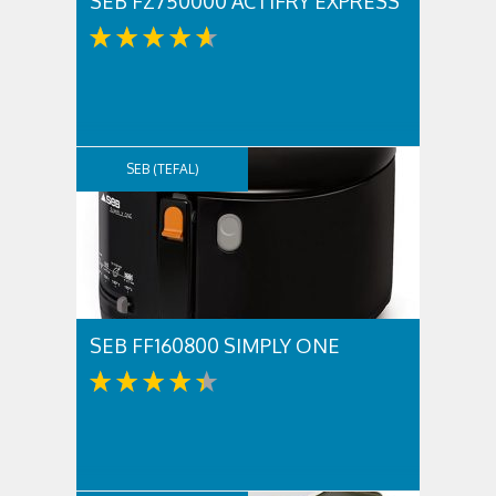
SEB FZ750000 ACTIFRY EXPRESS
SEB (TEFAL)
SEB FF160800 SIMPLY ONE