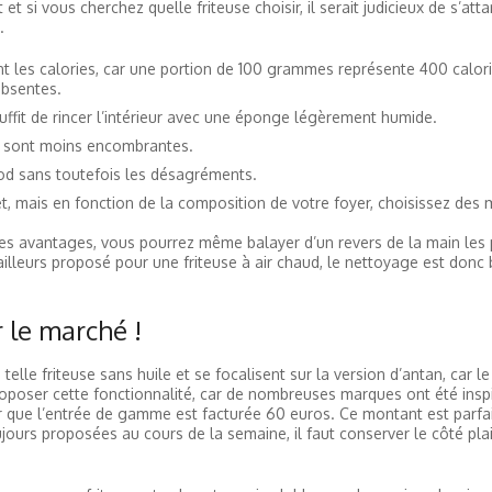
si vous cherchez quelle friteuse choisir, il serait judicieux de s’atta
.
nt les calories, car une portion de 100 grammes représente 400 calor
absentes.
 suffit de rincer l’intérieur avec une éponge légèrement humide.
s sont moins encombrantes.
food sans toutefois les désagréments.
t, mais en fonction de la composition de votre foyer, choisissez des
us les avantages, vous pourrez même balayer d’un revers de la main les 
d’ailleurs proposé pour une friteuse à air chaud, le nettoyage est don
r le marché !
elle friteuse sans huile et se focalisent sur la version d’antan, car le
roposer cette fonctionnalité, car de nombreuses marques ont été inspir
er que l’entrée de gamme est facturée 60 euros. Ce montant est parfa
oujours proposées au cours de la semaine, il faut conserver le côté pla