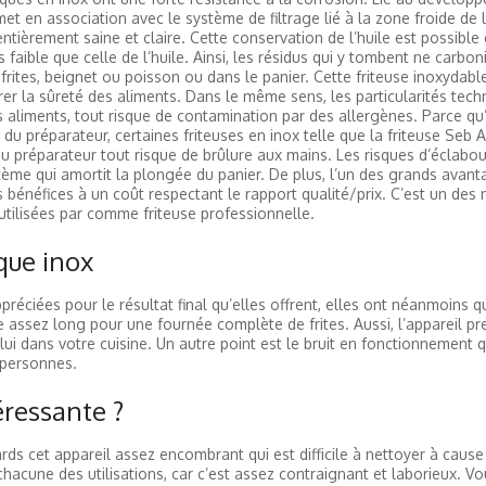
t en association avec le système de filtrage lié à la zone froide de l
ntièrement saine et claire. Cette conservation de l’huile est possible
aible que celle de l’huile. Ainsi, les résidus qui y tombent ne carboni
 frites, beignet ou poisson ou dans le panier. Cette friteuse inoxydabl
er la sûreté des aliments. Dans le même sens, les particularités tech
os aliments, tout risque de contamination par des allergènes. Parce qu’i
e du préparateur, certaines friteuses en inox telle que la friteuse Se
 au préparateur tout risque de brûlure aux mains. Les risques d’éclabo
me qui amortit la plongée du panier. De plus, l’un des grands avant
s bénéfices à un coût respectant le rapport qualité/prix. C’est un des 
 utilisées par comme friteuse professionnelle.
ique inox
ppréciées pour le résultat final qu’elles offrent, elles ont néanmoins 
re assez long pour une fournée complète de frites. Aussi, l’appareil p
ui dans votre cuisine. Un autre point est le bruit en fonctionnement q
 personnes.
téressante ?
 cet appareil assez encombrant qui est difficile à nettoyer à cause
chacune des utilisations, car c’est assez contraignant et laborieux. Vo