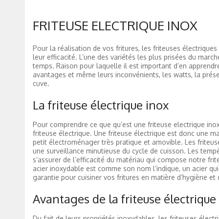
FRITEUSE ELECTRIQUE INOX
Pour la réalisation de vos fritures, les friteuses électrique
leur efficacité. L’une des variétés les plus prisées du march
temps. Raison pour laquelle il est important d’en apprendre
avantages et même leurs inconvénients, les watts, la présenc
cuve.
La friteuse électrique inox
Pour comprendre ce que qu’est une friteuse electrique inox, 
friteuse électrique. Une friteuse électrique est donc une m
petit électroménager très pratique et amovible. Les friteu
une surveillance minutieuse du cycle de cuisson. Les tempé
s’assurer de l’efficacité du matériau qui compose notre fri
acier inoxydable est comme son nom l’indique, un acier qui
garantie pour cuisiner vos fritures en matière d’hygiène et 
Avantages de la friteuse électrique
Du fait de leurs propriétés inoxydables, les friteuses élec