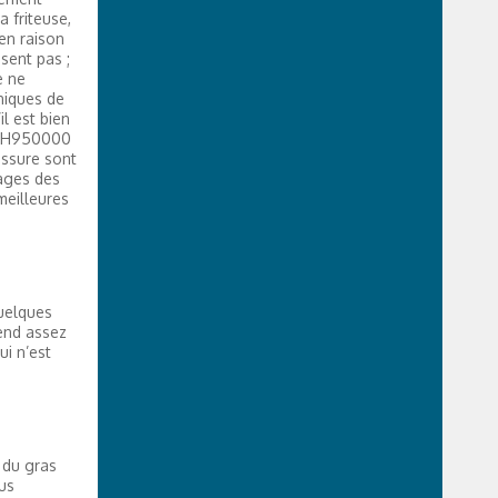
a friteuse,
 en raison
sent pas ;
e ne
niques de
l est bien
b AH950000
ussure sont
ages des
meilleures
quelques
rend assez
ui n’est
 du gras
us