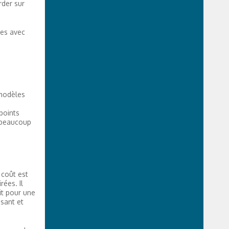
rder sur
ies avec
 modèles
points
c beaucoup
 coût est
ées. Il
it pour une
isant et