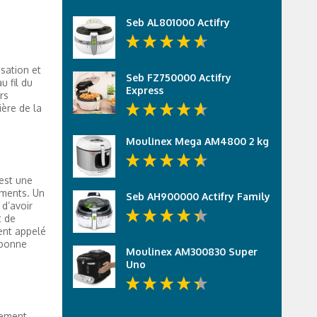
Seb AL801000 Actifry
isation et
Seb FZ750000 Actifry
u fil du
Express
rs
ière de la
Moulinex Mega AM4800 2 kg
’est une
iments. Un
Seb AH900000 Actifry Family
 d’avoir
t de
ment appelé
 bonne
Moulinex AM300830 Super
Uno
pement