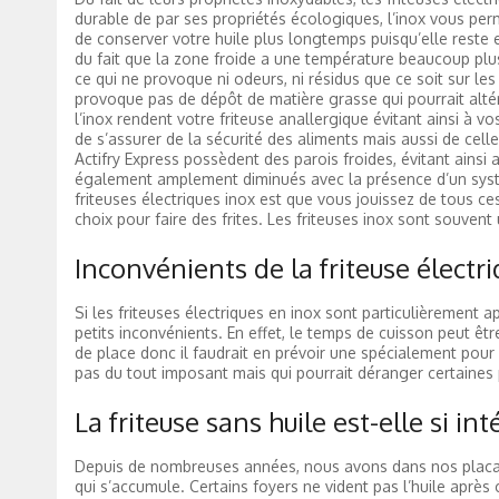
durable de par ses propriétés écologiques, l’inox vous perme
de conserver votre huile plus longtemps puisqu’elle reste e
du fait que la zone froide a une température beaucoup plus f
ce qui ne provoque ni odeurs, ni résidus que ce soit sur les
provoque pas de dépôt de matière grasse qui pourrait altér
l’inox rendent votre friteuse anallergique évitant ainsi à v
de s’assurer de la sécurité des aliments mais aussi de cell
Actifry Express possèdent des parois froides, évitant ainsi
également amplement diminués avec la présence d’un systè
friteuses électriques inox est que vous jouissez de tous ce
choix pour faire des frites. Les friteuses inox sont souvent
Inconvénients de la friteuse électr
Si les friteuses électriques en inox sont particulièrement a
petits inconvénients. En effet, le temps de cuisson peut êt
de place donc il faudrait en prévoir une spécialement pour l
pas du tout imposant mais qui pourrait déranger certaines
La friteuse sans huile est-elle si in
Depuis de nombreuses années, nous avons dans nos placards
qui s’accumule. Certains foyers ne vident pas l’huile après 