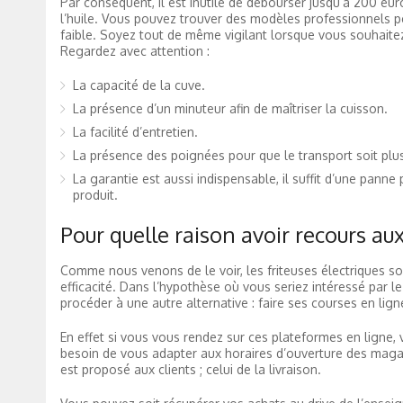
Par conséquent, il est inutile de débourser jusqu’à 200 eur
l’huile. Vous pouvez trouver des modèles professionnels 
faible. Soyez tout de même vigilant lorsque vous souhaitez 
Regardez avec attention :
La capacité de la cuve.
La présence d’un minuteur afin de maîtriser la cuisson.
La facilité d’entretien.
La présence des poignées pour que le transport soit plus
La garantie est aussi indispensable, il suffit d’une panne
produit.
Pour quelle raison avoir recours aux
Comme nous venons de le voir, les friteuses électriques sont
efficacité. Dans l’hypothèse où vous seriez intéressé par l
procéder à une autre alternative : faire ses courses en lign
En effet si vous vous rendez sur ces plateformes en ligne, 
besoin de vous adapter aux horaires d’ouverture des magasi
est proposé aux clients ; celui de la livraison.