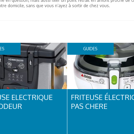
ne en question, mais aussi fixer un point retrait en amont proche de 
otre domicile, sans que vous n’ayez à sortir de chez vous.
ES
GUIDES
USE ELECTRIQUE
FRITEUSE ÉLECTRI
ODEUR
PAS CHERE