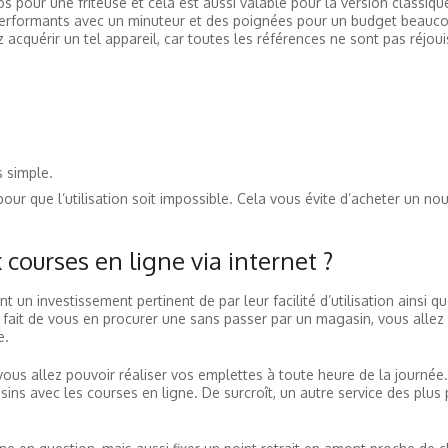
os pour une friteuse et cela est aussi valable pour la version classiq
performants avec un minuteur et des poignées pour un budget beauco
acquérir un tel appareil, car toutes les références ne sont pas réjou
 simple.
 pour que l’utilisation soit impossible. Cela vous évite d’acheter un n
 courses en ligne via internet ?
 un investissement pertinent de par leur facilité d’utilisation ainsi qu
e fait de vous en procurer une sans passer par un magasin, vous allez
e.
vous allez pouvoir réaliser vos emplettes à toute heure de la journée.
ns avec les courses en ligne. De surcroît, un autre service des plus 