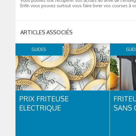
Vous pouvez soit récupérer vos achats au drive de l’enseig
Enfin vous pouvez surtout vous faire livrer vos courses à v
ARTICLES ASSOCIÉS
GUIDES
GUID
PRIX FRITEUSE
FRITE
ELECTRIQUE
SANS 