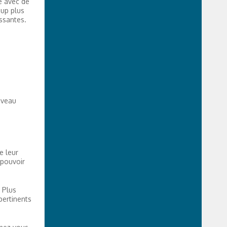
ue avec de
up plus
issantes.
ouveau
e leur
 pouvoir
 Plus
pertinents