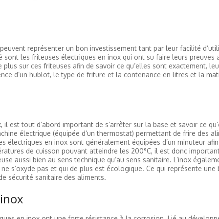
s peuvent représenter un bon investissement tant par leur facilité d’util
é sont les friteuses électriques en inox qui ont su faire leurs preuves a
 plus sur ces friteuses afin de savoir ce qu’elles sont exactement, leu
e d’un hublot, le type de friture et la contenance en litres et la mat
il est tout d’abord important de s’arrêter sur la base et savoir ce qu
achine électrique (équipée d’un thermostat) permettant de frire des al
ses électriques en inox sont généralement équipées d’un minuteur afin
ratures de cuisson pouvant atteindre les 200°C, il est donc importan
teuse aussi bien au sens technique qu’au sens sanitaire. L’inox égale
 ne s’oxyde pas et qui de plus est écologique. Ce qui représente une
de sécurité sanitaire des aliments.
 inox
triques en inox ont une forte résistance à la corrosion. Lié au dévelop