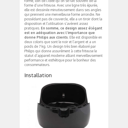
forme, loin de l’idée qu’on se fait souvent de la
forme d’une friteuse. Avec une ligne très épurée,
elle est dessinée minutieusement dans ses angles
qui prennent une merveilleuse forme arrondie. Ne
possédant pas de couvercle, elle a un tiroir dont la
disposition et l’utilisation s’avèrent assez
pratiques.
En somme, ce design assez élégant
est en adéquation avec l’importance que
donne Philips aux clients
. Elle est disponible en
deux coloris que sont le noir et l’argent et a un
poids de 7 kg. Un design très bien élaboré par
Philips qui donne assurément à cette friteuse le
statut d’appareil moderne alliant merveilleusement
performance et esthétique pour le bonheur des
consommateurs.
Installation