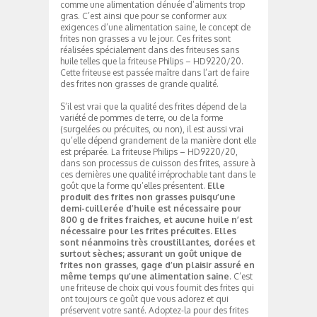
comme une alimentation dénuée d’aliments trop
gras. C’est ainsi que pour se conformer aux
exigences d’une alimentation saine, le concept de
frites non grasses a vu le jour. Ces frites sont
réalisées spécialement dans des friteuses sans
huile telles que la friteuse Philips – HD9220/20.
Cette friteuse est passée maître dans l’art de faire
des frites non grasses de grande qualité.
S’il est vrai que la qualité des frites dépend de la
variété de pommes de terre, ou de la forme
(surgelées ou précuites, ou non), il est aussi vrai
qu’elle dépend grandement de la manière dont elle
est préparée. La friteuse Philips – HD9220/20,
dans son processus de cuisson des frites, assure à
ces dernières une qualité irréprochable tant dans le
goût que la forme qu’elles présentent.
Elle
produit des frites non grasses puisqu’une
demi-cuillerée d’huile est nécessaire pour
800 g de frites fraiches, et aucune huile n’est
nécessaire pour les frites précuites. Elles
sont néanmoins très croustillantes, dorées et
surtout sèches; assurant un goût unique de
frites non grasses, gage d’un plaisir assuré en
même temps qu’une alimentation saine
. C’est
une friteuse de choix qui vous fournit des frites qui
ont toujours ce goût que vous adorez et qui
préservent votre santé. Adoptez-la pour des frites