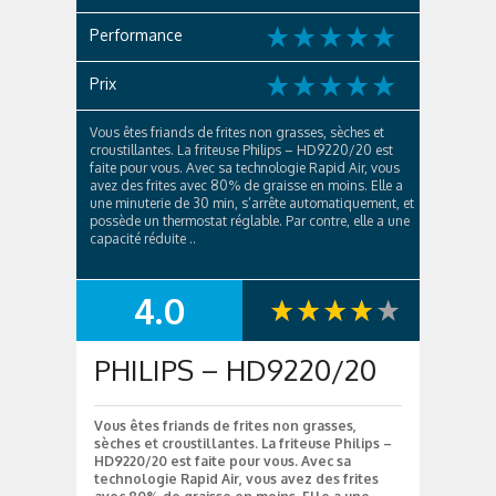
Performance
Prix
Vous êtes friands de frites non grasses, sèches et
croustillantes. La friteuse Philips – HD9220/20 est
faite pour vous. Avec sa technologie Rapid Air, vous
avez des frites avec 80% de graisse en moins. Elle a
une minuterie de 30 min, s’arrête automatiquement, et
possède un thermostat réglable. Par contre, elle a une
capacité réduite ..
4.0
SUMMARY
PHILIPS – HD9220/20
Vous êtes friands de frites non grasses,
sèches et croustillantes. La friteuse Philips –
HD9220/20 est faite pour vous. Avec sa
technologie Rapid Air, vous avez des frites