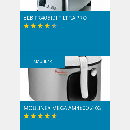
SEB FR405101 FILTRA PRO
MOULINEX
MOULINEX MEGA AM4800 2 KG