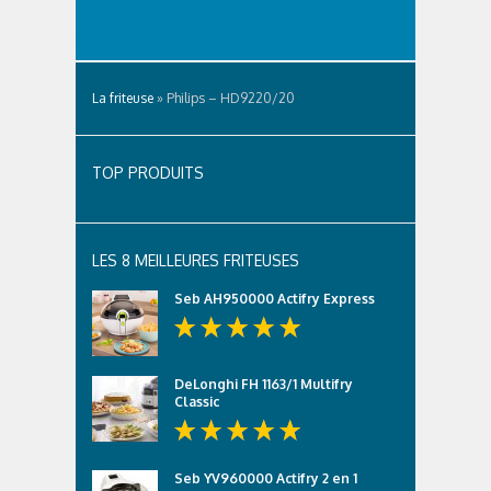
La friteuse
»
Philips – HD9220/20
TOP PRODUITS
LES 8 MEILLEURES FRITEUSES
Seb AH950000 Actifry Express
DeLonghi FH 1163/1 Multifry
Classic
Seb YV960000 Actifry 2 en 1