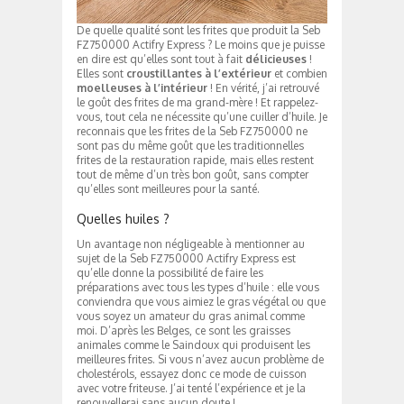
De quelle qualité sont les frites que produit la Seb
FZ750000 Actifry Express ? Le moins que je puisse
en dire est qu’elles sont tout à fait
délicieuses
!
Elles sont
croustillantes
à l’extérieur
et combien
moelleuses
à l’intérieur
! En vérité, j’ai retrouvé
le goût des frites de ma grand-mère ! Et rappelez-
vous, tout cela ne nécessite qu’une cuiller d’huile. Je
reconnais que les frites de la Seb FZ750000 ne
sont pas du même goût que les traditionnelles
frites de la restauration rapide, mais elles restent
tout de même d’un très bon goût, sans compter
qu’elles sont meilleures pour la santé.
Quelles huiles ?
Un avantage non négligeable à mentionner au
sujet de la Seb FZ750000 Actifry Express est
qu’elle donne la possibilité de faire les
préparations avec tous les types d’huile : elle vous
conviendra que vous aimiez le gras végétal ou que
vous soyez un amateur du gras animal comme
moi. D’après les Belges, ce sont les graisses
animales comme le Saindoux qui produisent les
meilleures frites. Si vous n’avez aucun problème de
cholestérols, essayez donc ce mode de cuisson
avec votre friteuse. J’ai tenté l’expérience et je la
renouvellerai sans aucun doute !