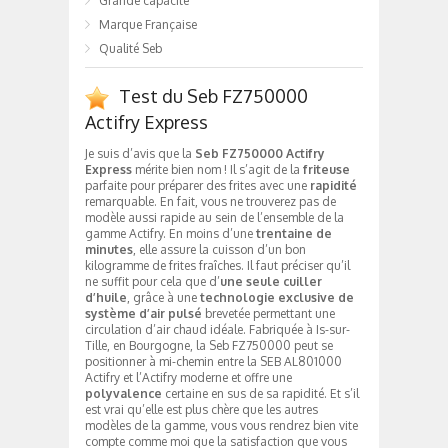
Grande capacité
Marque Française
Qualité Seb
Test du Seb FZ750000
Actifry Express
Je suis d’avis que la
Seb FZ750000 Actifry
Express
mérite bien nom ! Il s’agit de la
friteuse
parfaite pour préparer des frites avec une
rapidité
remarquable. En fait, vous ne trouverez pas de
modèle aussi rapide au sein de l’ensemble de la
gamme Actifry. En moins d’une
trentaine de
minutes
, elle assure la cuisson d’un bon
kilogramme de frites fraîches. Il faut préciser qu’il
ne suffit pour cela que d’
une seule cuiller
d’huile
, grâce à une
technologie exclusive de
système d’air pulsé
brevetée permettant une
circulation d’air chaud idéale. Fabriquée à Is-sur-
Tille, en Bourgogne, la Seb FZ750000 peut se
positionner à mi-chemin entre la SEB AL801000
Actifry et l’Actifry moderne et offre une
polyvalence
certaine en sus de sa rapidité. Et s’il
est vrai qu’elle est plus chère que les autres
modèles de la gamme, vous vous rendrez bien vite
compte comme moi que la satisfaction que vous