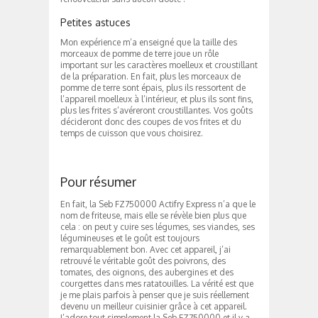
Petites astuces
Mon expérience m’a enseigné que la taille des
morceaux de pomme de terre joue un rôle
important sur les caractères moelleux et croustillant
de la préparation. En fait, plus les morceaux de
pomme de terre sont épais, plus ils ressortent de
l’appareil moelleux à l’intérieur, et plus ils sont fins,
plus les frites s’avéreront croustillantes. Vos goûts
décideront donc des coupes de vos frites et du
temps de cuisson que vous choisirez.
Pour résumer
En fait, la Seb FZ750000 Actifry Express n’a que le
nom de friteuse, mais elle se révèle bien plus que
cela : on peut y cuire ses légumes, ses viandes, ses
légumineuses et le goût est toujours
remarquablement bon. Avec cet appareil, j’ai
retrouvé le véritable goût des poivrons, des
tomates, des oignons, des aubergines et des
courgettes dans mes ratatouilles. La vérité est que
je me plais parfois à penser que je suis réellement
devenu un meilleur cuisinier grâce à cet appareil.
J’adore tout simplement la Seb FZ750000 et il y a