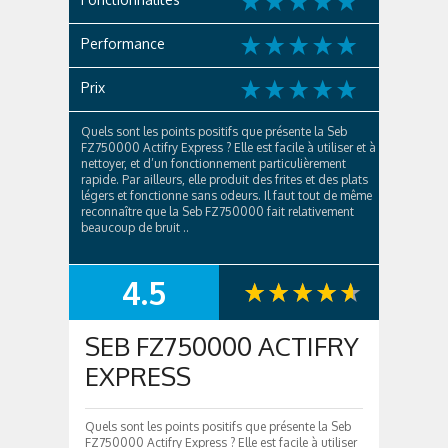
Performance
Prix
Quels sont les points positifs que présente la Seb
FZ750000 Actifry Express ? Elle est facile à utiliser et à
nettoyer, et d’un fonctionnement particulièrement
rapide. Par ailleurs, elle produit des frites et des plats
légers et fonctionne sans odeurs. Il faut tout de même
reconnaître que la Seb FZ750000 fait relativement
beaucoup de bruit ..
4.5
SUMMARY
SEB FZ750000 ACTIFRY
EXPRESS
Quels sont les points positifs que présente la Seb
FZ750000 Actifry Express ? Elle est facile à utiliser